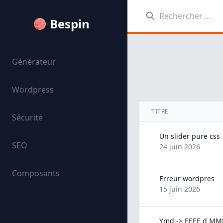
Rechercher:
Bespin
Générateur
Wordpress
TITRE
Sécurité
Un slider pure css
SEO
24 juin 2026
Composants
Erreur wordpres
15 juin 2026
Ymd -> EEEE d MM