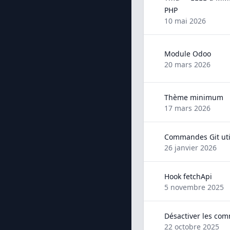
PHP
10 mai 2026
Module Odoo
20 mars 2026
Thème minimum
17 mars 2026
Commandes Git uti
26 janvier 2026
Hook fetchApi
5 novembre 2025
Désactiver les co
22 octobre 2025