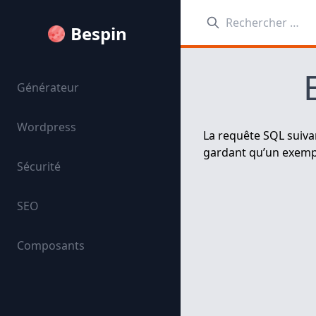
Rechercher:
Bespin
Générateur
Wordpress
La requête SQL suivan
gardant qu’un exempla
Sécurité
SEO
Composants