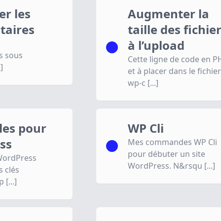
er les
Augmenter la
aires
taille des fichie
à l’upload
s sous
Cette ligne de code en P
]
et à placer dans le fichier
wp-c [...]
iles pour
WP Cli
ss
Mes commandes WP Cli
pour débuter un site
WordPress
WordPress. N&rsqu [...]
 clés
[...]