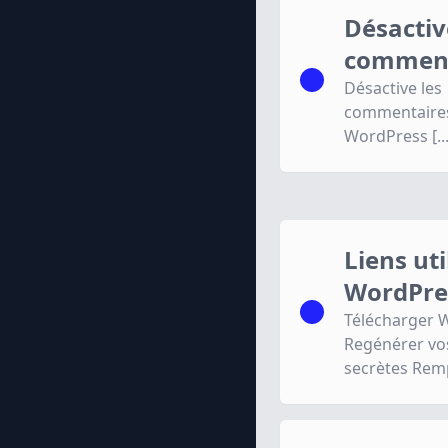
Désactiv
comment
Désactive les
commentaire
WordPress [...
Liens ut
WordPre
Télécharger 
Regénérer vos
secrètes Remp 