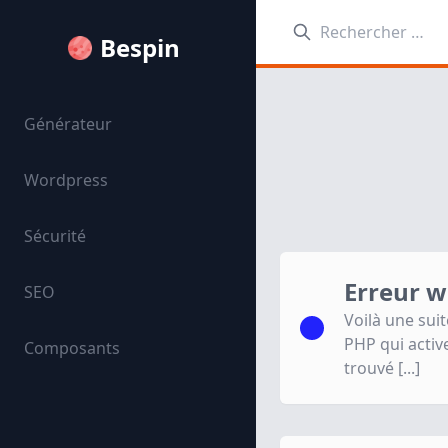
Rechercher:
Bespin
Générateur
Wordpress
Sécurité
Erreur 
SEO
Voilà une suit
PHP qui activ
Composants
trouvé [...]