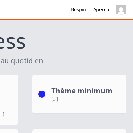
Bespin
Aperçu
ess
 au quotidien
Thème minimum
n
[...]
..]